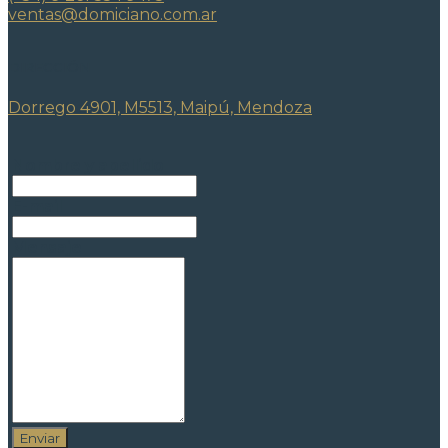
ventas@domiciano.com.ar
DIRECCIÓN
Dorrego 4901, M5513, Maipú, Mendoza
Nombre y apellido
E-mail
Mensaje
Enviar