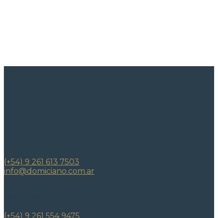
Contactanos
VISITAS
(+54) 9 261 613 7503
info@domiciano.com.ar
COMERCIAL
(+54) 9 261 554 9475